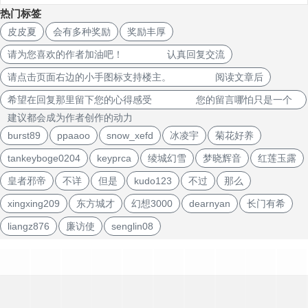
热门标签
皮皮夏
会有多种奖励
奖励丰厚
请为您喜欢的作者加油吧！ 认真回复交流
请点击页面右边的小手图标支持楼主。 阅读文章后
希望在回复那里留下您的心得感受 您的留言哪怕只是一个
建议都会成为作者创作的动力
burst89
ppaaoo
snow_xefd
冰凌宇
菊花好养
tankeyboge0204
keyprca
绫城幻雪
梦晓辉音
红莲玉露
皇者邪帝
不详
但是
kudo123
不过
那么
xingxing209
东方城才
幻想3000
dearnyan
长门有希
liangz876
廉访使
senglin08
文
章
导
航