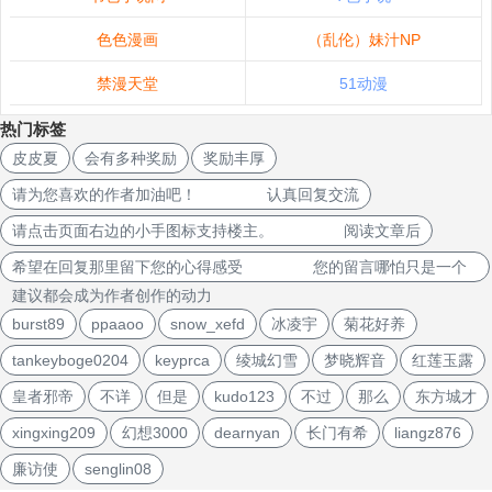
色色漫画
（乱伦）妹汁NP
禁漫天堂
51动漫
热门标签
皮皮夏
会有多种奖励
奖励丰厚
请为您喜欢的作者加油吧！ 认真回复交流
请点击页面右边的小手图标支持楼主。 阅读文章后
希望在回复那里留下您的心得感受 您的留言哪怕只是一个
建议都会成为作者创作的动力
burst89
ppaaoo
snow_xefd
冰凌宇
菊花好养
tankeyboge0204
keyprca
绫城幻雪
梦晓辉音
红莲玉露
皇者邪帝
不详
但是
kudo123
不过
那么
东方城才
xingxing209
幻想3000
dearnyan
长门有希
liangz876
廉访使
senglin08