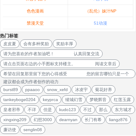
色色漫画
（乱伦）妹汁NP
禁漫天堂
51动漫
热门标签
皮皮夏
会有多种奖励
奖励丰厚
请为您喜欢的作者加油吧！ 认真回复交流
请点击页面右边的小手图标支持楼主。 阅读文章后
希望在回复那里留下您的心得感受 您的留言哪怕只是一个
建议都会成为作者创作的动力
burst89
ppaaoo
snow_xefd
冰凌宇
菊花好养
tankeyboge0204
keyprca
绫城幻雪
梦晓辉音
红莲玉露
皇者邪帝
不详
但是
kudo123
不过
那么
东方城才
xingxing209
幻想3000
dearnyan
长门有希
liangz876
廉访使
senglin08