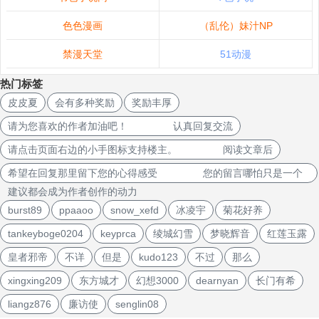
色色漫画
（乱伦）妹汁NP
禁漫天堂
51动漫
热门标签
皮皮夏
会有多种奖励
奖励丰厚
请为您喜欢的作者加油吧！ 认真回复交流
请点击页面右边的小手图标支持楼主。 阅读文章后
希望在回复那里留下您的心得感受 您的留言哪怕只是一个
建议都会成为作者创作的动力
burst89
ppaaoo
snow_xefd
冰凌宇
菊花好养
tankeyboge0204
keyprca
绫城幻雪
梦晓辉音
红莲玉露
皇者邪帝
不详
但是
kudo123
不过
那么
xingxing209
东方城才
幻想3000
dearnyan
长门有希
liangz876
廉访使
senglin08