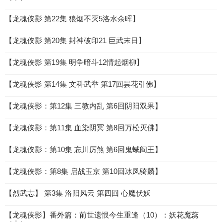
【龙魂侠影 第22集 狼烟不灭5洛水余晖】
【龙魂侠影 第20集 封神破印21 巨武末日】
【龙魂侠影 第19集 明争暗斗12情起烟柳】
【龙魂侠影 第14集 文科武举 第17回昙花引佛】
【龙魂侠影：第12集 三教内乱 第6回阴阳双果】
【龙魂侠影：第11集 血染阴冥 第8回万松灭佛】
【龙魂侠影：第10集 忘川厉煞 第6回鬼蜮阎王】
【龙魂侠影：第8集 启战玉京 第10回冰凤骑麟】
【烈武志】 第3集 洛阳风云 第四回 心魔伏妖
【龙魂侠影】番外篇：前世遗恨今生重逢（10）：妖花魔蕊