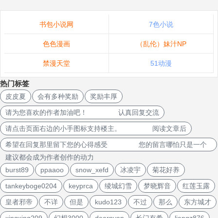
书包小说网
7色小说
色色漫画
（乱伦）妹汁NP
禁漫天堂
51动漫
热门标签
皮皮夏
会有多种奖励
奖励丰厚
请为您喜欢的作者加油吧！ 认真回复交流
请点击页面右边的小手图标支持楼主。 阅读文章后
希望在回复那里留下您的心得感受 您的留言哪怕只是一个
建议都会成为作者创作的动力
burst89
ppaaoo
snow_xefd
冰凌宇
菊花好养
tankeyboge0204
keyprca
绫城幻雪
梦晓辉音
红莲玉露
皇者邪帝
不详
但是
kudo123
不过
那么
东方城才