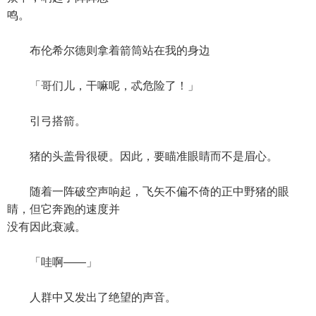
鸣。
布伦希尔德则拿着箭筒站在我的身边
「哥们儿，干嘛呢，忒危险了！」
引弓搭箭。
猪的头盖骨很硬。因此，要瞄准眼睛而不是眉心。
随着一阵破空声响起，飞矢不偏不倚的正中野猪的眼
睛，但它奔跑的速度并
没有因此衰减。
「哇啊——」
人群中又发出了绝望的声音。