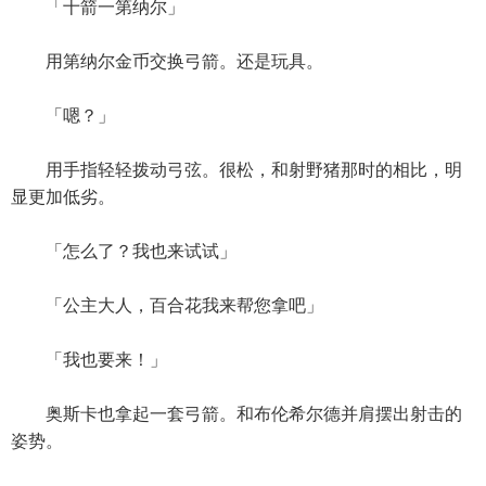
「十箭一第纳尔」
用第纳尔金币交换弓箭。还是玩具。
「嗯？」
用手指轻轻拨动弓弦。很松，和射野猪那时的相比，明
显更加低劣。
「怎么了？我也来试试」
「公主大人，百合花我来帮您拿吧」
「我也要来！」
奥斯卡也拿起一套弓箭。和布伦希尔德并肩摆出射击的
姿势。