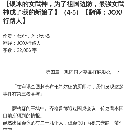
【银冰的女武神，为了祖国边防，最强女武
神成了我的新娘子】（4-5）【翻译：JOX/
行路人】
作者：わかつき ひかる
翻译：JOX/行路人
字数：22,086 字
第四章：巩固同盟要靠打屁股么！？
「在审讯企图刺杀布伦希尔德的厨师时，我们发现这起
事件有第三者参与」
萨格森的王城中。齐格鲁德通过圆桌会议，传达着本国
目前所得到的情报。
虽然出席会议的有二十几个人，但会议厅内极其安静，落针