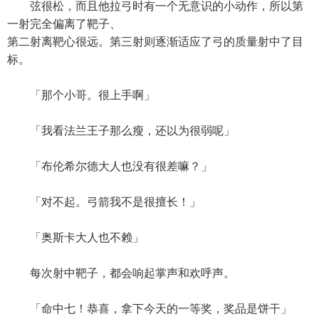
弦很松，而且他拉弓时有一个无意识的小动作，所以第
一射完全偏离了靶子、
第二射离靶心很远。第三射则逐渐适应了弓的质量射中了目
标。
「那个小哥。很上手啊」
「我看法兰王子那么瘦，还以为很弱呢」
「布伦希尔德大人也没有很差嘛？」
「对不起。弓箭我不是很擅长！」
「奥斯卡大人也不赖」
每次射中靶子，都会响起掌声和欢呼声。
「命中七！恭喜，拿下今天的一等奖，奖品是饼干」