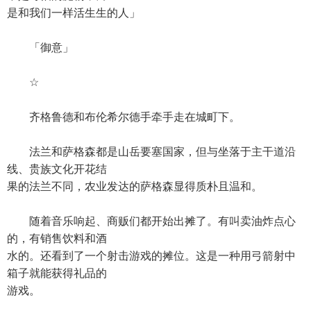
是和我们一样活生生的人」
「御意」
☆
齐格鲁德和布伦希尔德手牵手走在城町下。
法兰和萨格森都是山岳要塞国家，但与坐落于主干道沿
线、贵族文化开花结
果的法兰不同，农业发达的萨格森显得质朴且温和。
随着音乐响起、商贩们都开始出摊了。有叫卖油炸点心
的，有销售饮料和酒
水的。还看到了一个射击游戏的摊位。这是一种用弓箭射中
箱子就能获得礼品的
游戏。