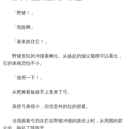
「野猪！」
「危险啊」
「谁来抓住它！」
野猪发狂的冲撞着摊位。从扬起的烟尘规模可以看出，
它的体格恐怕不小。
「借用一下！」
从靶摊看板娘手上拿来了弓。
虽然弓身很小，但弦意外的拉的很紧。
当我握着弓挡在拦在野猪冲撞的路径上时，从周围的群
众中，响起了阵阵悲