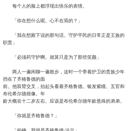
每个人的脸上都浮现出快乐的表情。
「你在想什么呢。心不在焉的？」
「我在想殿下说的那句话。守护平民的日常正是王族的
职责」
「必须药守护啊。就算只是为了那些笑颜」
两人一遍闲聊一遍散步，这时一个带着护卫的贵族少年
挡在了齐格鲁德的面
前。他双臂交叉，抬起头看着齐格鲁德。银发紫瞳。五官和
布伦希尔德很像。年
龄大概在十二岁左右。应该是布伦希尔德年龄悬殊的弟弟。
「你就是齐格鲁德？」
「的确。我就是齐格鲁德·法兰」