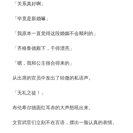
「关系真好啊」
「毕竟是新婚嘛」
「我原本一直觉得这段婚姻不会顺利的」
「齐格鲁德殿下，干得漂亮」
「嗯，我和公主很合得来的」
从出席的官员中发出了轻微的私语声。
「无礼之徒！」
布伦希尔德面红耳赤的大声怒吼出来。
文官武官们立刻不在言语，摆出一脸认真的表情。