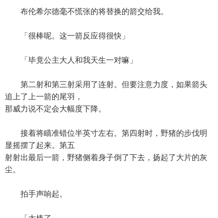
布伦希尔德毫不慌张的将替换的箭交给我。
「很棒呢。这一箭反应得很快」
「毕竟公主大人和我天生一对嘛」
第二射和第三射采用了连射。但要注意力度，如果箭头
追上了上一箭的尾羽，
那威力说不定会大幅度下降。
接着将瞄准错位半英寸左右。第四射时，野猪的步伐明
显摇摆了起来。第五
射射出最后一箭，野猪侧着身子倒了下去，扬起了大片的灰
尘。
拍手声响起。