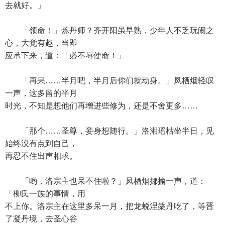
去就好。」
「领命！」炼丹师？齐开阳虽早熟，少年人不乏玩闹之
心，大觉有趣，当即
应承下来，道：「必不辱使命！」
「再呆……半月吧，半月后你们就动身。」凤栖烟轻叹
一声，这多留的半月
时光，不知是想他们再增进些修为，还是不舍更多……
「那个……圣尊，妾身想随行。」洛湘瑶枯坐半日，见
始终没有点到自己，
再忍不住出声相求。
「哟，洛宗主也呆不住啦？」凤栖烟揶揄一声，道：
「柳氏一族的事情，用
不上你。洛宗主在这里多呆一月，把龙蜕涅槃丹吃了，等晋
了凝丹境，去圣心谷