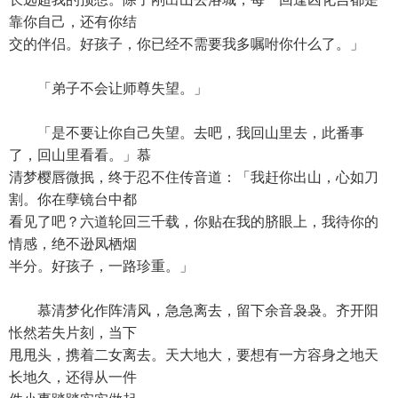
靠你自己，还有你结
交的伴侣。好孩子，你已经不需要我多嘱咐你什么了。」
「弟子不会让师尊失望。」
「是不要让你自己失望。去吧，我回山里去，此番事
了，回山里看看。」慕
清梦樱唇微抿，终于忍不住传音道：「我赶你出山，心如刀
割。你在孽镜台中都
看见了吧？六道轮回三千载，你贴在我的脐眼上，我待你的
情感，绝不逊凤栖烟
半分。好孩子，一路珍重。」
慕清梦化作阵清风，急急离去，留下余音袅袅。齐开阳
怅然若失片刻，当下
甩甩头，携着二女离去。天大地大，要想有一方容身之地天
长地久，还得从一件