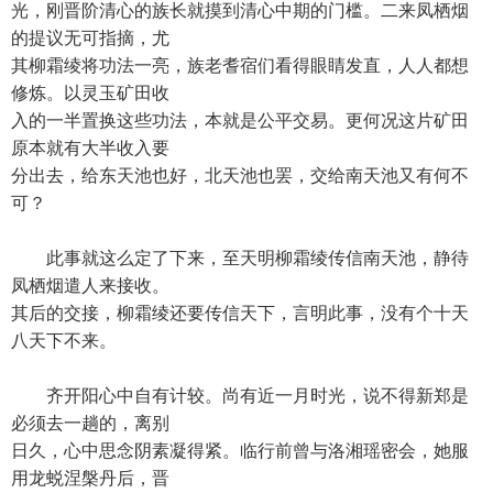
光，刚晋阶清心的族长就摸到清心中期的门槛。二来凤栖烟
的提议无可指摘，尤
其柳霜绫将功法一亮，族老耆宿们看得眼睛发直，人人都想
修炼。以灵玉矿田收
入的一半置换这些功法，本就是公平交易。更何况这片矿田
原本就有大半收入要
分出去，给东天池也好，北天池也罢，交给南天池又有何不
可？
此事就这么定了下来，至天明柳霜绫传信南天池，静待
凤栖烟遣人来接收。
其后的交接，柳霜绫还要传信天下，言明此事，没有个十天
八天下不来。
齐开阳心中自有计较。尚有近一月时光，说不得新郑是
必须去一趟的，离别
日久，心中思念阴素凝得紧。临行前曾与洛湘瑶密会，她服
用龙蜕涅槃丹后，晋