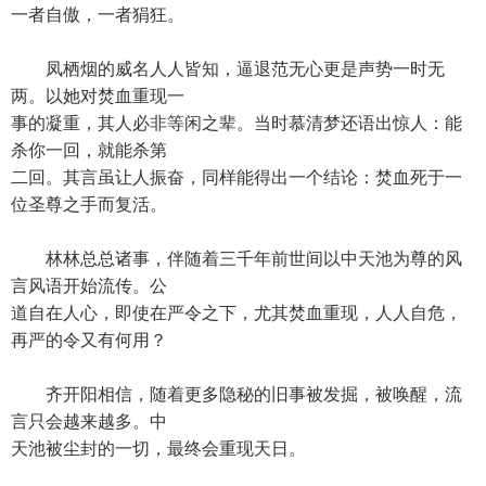
一者自傲，一者狷狂。
凤栖烟的威名人人皆知，逼退范无心更是声势一时无
两。以她对焚血重现一
事的凝重，其人必非等闲之辈。当时慕清梦还语出惊人：能
杀你一回，就能杀第
二回。其言虽让人振奋，同样能得出一个结论：焚血死于一
位圣尊之手而复活。
林林总总诸事，伴随着三千年前世间以中天池为尊的风
言风语开始流传。公
道自在人心，即使在严令之下，尤其焚血重现，人人自危，
再严的令又有何用？
齐开阳相信，随着更多隐秘的旧事被发掘，被唤醒，流
言只会越来越多。中
天池被尘封的一切，最终会重现天日。