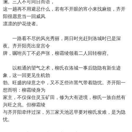
澜。三人不可同日而语，
这一趟再不用避忌什么，若有不开眼的宵小来找麻烦，齐开
阳很愿意当一回威风
凛凛的护花使者。
一路看不尽的风光秀丽，两日时光赶到洛城时已是深
夜。齐开阳亮出皇宫令
牌，嘱咐兵丁不必声张，柳霜绫领着二人回转柳府。
以粗通的望气之术，柳氏在洛城一事后隐隐有新生迹
象，这一回更见生机勃
勃。旺盛的绿意之中，又不乏些许黑气带着隐忧。齐开阳一
想而明：柳霜绫身为
家主，不仅保住灵玉矿田，修为大有进境，柳氏一族自然有
兴旺之兆。但柳霜绫
与齐开阳牵绊过深，另三家天池迟早要对柳氏发难，是为隐
忧。