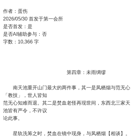
作者：蛋伤
2026/05/30 首发于第一会所
是否首发：是
是否AI辅助参与：否
字数：10,366 字
第四章：未雨绸缪
南天池重开山门最大的两件事，其一是凤栖烟与范无心
「教技」，世人皆知
范无心知难而退。其二是焚血老怪再现世间，东西北三家天
池皆有严令，不许议
论此事。
星轨洗筹之时，焚血在镜中现身，与凤栖烟【相谈】。