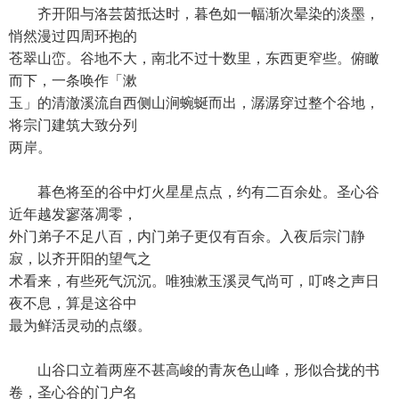
齐开阳与洛芸茵抵达时，暮色如一幅渐次晕染的淡墨，
悄然漫过四周环抱的
苍翠山峦。谷地不大，南北不过十数里，东西更窄些。俯瞰
而下，一条唤作「漱
玉」的清澈溪流自西侧山涧蜿蜒而出，潺潺穿过整个谷地，
将宗门建筑大致分列
两岸。
暮色将至的谷中灯火星星点点，约有二百余处。圣心谷
近年越发寥落凋零，
外门弟子不足八百，内门弟子更仅有百余。入夜后宗门静
寂，以齐开阳的望气之
术看来，有些死气沉沉。唯独漱玉溪灵气尚可，叮咚之声日
夜不息，算是这谷中
最为鲜活灵动的点缀。
山谷口立着两座不甚高峻的青灰色山峰，形似合拢的书
卷，圣心谷的门户名