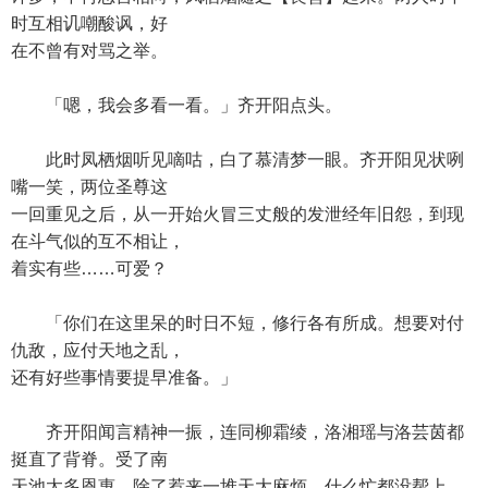
时互相讥嘲酸讽，好
在不曾有对骂之举。
「嗯，我会多看一看。」齐开阳点头。
此时凤栖烟听见嘀咕，白了慕清梦一眼。齐开阳见状咧
嘴一笑，两位圣尊这
一回重见之后，从一开始火冒三丈般的发泄经年旧怨，到现
在斗气似的互不相让，
着实有些……可爱？
「你们在这里呆的时日不短，修行各有所成。想要对付
仇敌，应付天地之乱，
还有好些事情要提早准备。」
齐开阳闻言精神一振，连同柳霜绫，洛湘瑶与洛芸茵都
挺直了背脊。受了南
天池太多恩惠，除了惹来一堆天大麻烦，什么忙都没帮上，