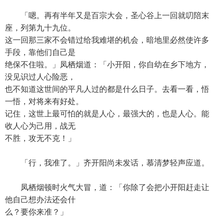
「嗯。再有半年又是百宗大会，圣心谷上一回就叨陪末
座，列第九十九位。
这一回那三家不会错过给我难堪的机会，暗地里必然使许多
手段，靠他们自己是
绝保不住啦。」凤栖烟道：「小开阳，你自幼在乡下地方，
没见识过人心险恶，
也不知道这世间的平凡人过的都是什么日子。去看一看，悟
一悟，对将来有好处。
记住，这世上最可怕的就是人心，最强大的，也是人心。能
收人心为己用，战无
不胜，攻无不克！」
「行，我准了。」齐开阳尚未发话，慕清梦轻声应道。
凤栖烟顿时火气大冒，道：「你除了会把小开阳赶走让
他自己想办法还会什
么？要你来准？」