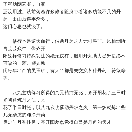
了帮助阴素凝，自家
还没用过。从前羡慕许多修者随身带着诸多功能不凡的丹
药，出山后遇事渐多，
这门心思也就淡了。
修行本是逆天而行，借助丹药之力无可厚非。凤栖烟所
言芸芸众生，像齐开
阳这样修习特殊功法的绝无仅有，服用丹丸助力提升是必不
可缺的一环。譬如柳
氏每年出产的灵玉矿，有大半都是去交换各种丹药，符箓等
等。
八九玄功修习所得的真元精纯无比，齐开阳花了三日时
光初通炼丹之法，又
花了半日时光，以八九玄功催动丹炉之火，第一炉就炼出些
几无杂质的纯净丹药。
启炉时丹香扑鼻，齐开阳差点觉得自己是丹道的天才。