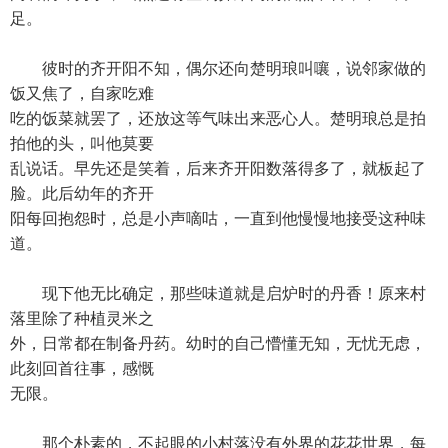
足。
彼时的齐开阳不知，偶尔还向楚明琅叫嚷，说邻家做的
饭又焦了，自家吃难
吃的饭菜就罢了，还放这等气味出来恶心人。楚明琅总是拍
拍他的头，叫他莫要
乱说话。早先还是笑着，后来齐开阳数落得多了，就板起了
脸。此后幼年的齐开
阳每回抱怨时，总是小声嘀咕，一直到他慢慢地接受这种味
道。
现下他无比确定，那些味道就是启炉时的丹香！原来村
落里除了种植灵米之
外，日常都在制备丹药。幼时的自己懵懂无知，无忧无虑，
此刻回首往事，感慨
无限。
那个朴素的，不起眼的小村落没有外界的花花世界，每