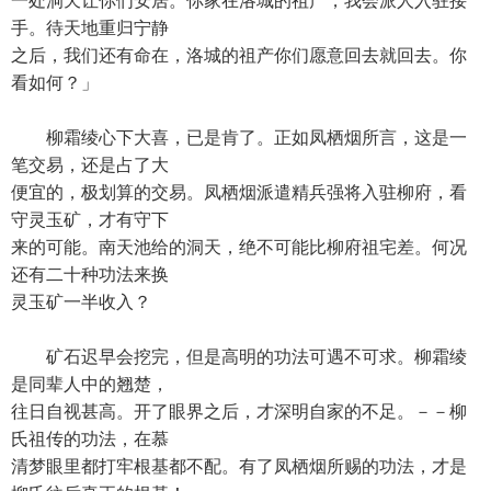
一处洞天让你们安居。你家在洛城的祖产，我会派人入驻接
手。待天地重归宁静
之后，我们还有命在，洛城的祖产你们愿意回去就回去。你
看如何？」
柳霜绫心下大喜，已是肯了。正如凤栖烟所言，这是一
笔交易，还是占了大
便宜的，极划算的交易。凤栖烟派遣精兵强将入驻柳府，看
守灵玉矿，才有守下
来的可能。南天池给的洞天，绝不可能比柳府祖宅差。何况
还有二十种功法来换
灵玉矿一半收入？
矿石迟早会挖完，但是高明的功法可遇不可求。柳霜绫
是同辈人中的翘楚，
往日自视甚高。开了眼界之后，才深明自家的不足。－－柳
氏祖传的功法，在慕
清梦眼里都打牢根基都不配。有了凤栖烟所赐的功法，才是