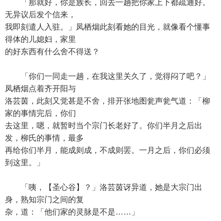
「那就好，你是族长，回去一趟把你家上下都疏通好。
无异议后发个信来，
我即刻遣人入驻。」凤栖烟此刻看她的目光，就像看个懂事
得体的儿媳妇，家里
的好东西有什么舍不得送？
「你们一同走一趟，在我这里关久了，觉得闷了吧？」
凤栖烟点着齐开阳与
洛芸茵，此刻又觉甚是不舍，排开张地图瓮声瓮气道：「柳
家的事情完后，你们
去这里，嗯，就暂时当个宗门长老好了。你们半月之后出
发，柳氏的事情，最多
再给你们半月，能成则成，不成则罢。一月之后，你们必须
到这里。」
「咦，【圣心谷】？」洛芸茵讶异道，她是大宗门出
身，熟知宗门之间的复
杂，道：「他们家的灵脉是不是……」