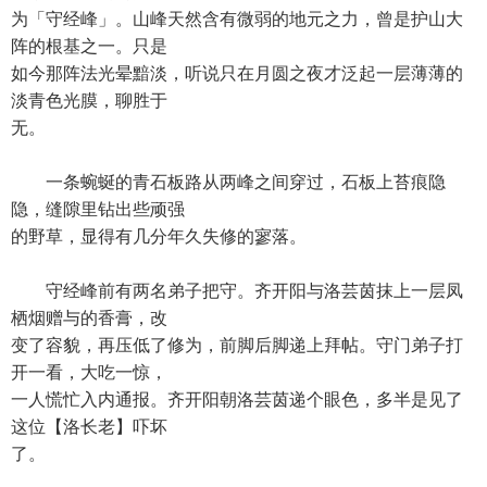
为「守经峰」。山峰天然含有微弱的地元之力，曾是护山大
阵的根基之一。只是
如今那阵法光晕黯淡，听说只在月圆之夜才泛起一层薄薄的
淡青色光膜，聊胜于
无。
一条蜿蜒的青石板路从两峰之间穿过，石板上苔痕隐
隐，缝隙里钻出些顽强
的野草，显得有几分年久失修的寥落。
守经峰前有两名弟子把守。齐开阳与洛芸茵抹上一层凤
栖烟赠与的香膏，改
变了容貌，再压低了修为，前脚后脚递上拜帖。守门弟子打
开一看，大吃一惊，
一人慌忙入内通报。齐开阳朝洛芸茵递个眼色，多半是见了
这位【洛长老】吓坏
了。