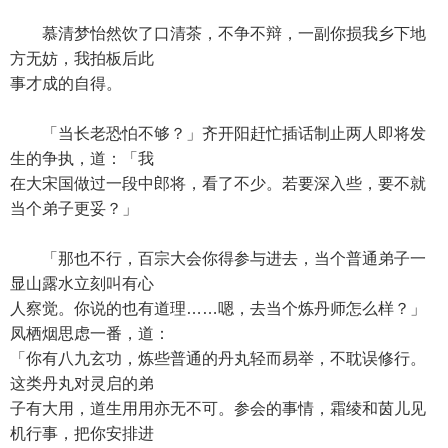
慕清梦怡然饮了口清茶，不争不辩，一副你损我乡下地
方无妨，我拍板后此
事才成的自得。
「当长老恐怕不够？」齐开阳赶忙插话制止两人即将发
生的争执，道：「我
在大宋国做过一段中郎将，看了不少。若要深入些，要不就
当个弟子更妥？」
「那也不行，百宗大会你得参与进去，当个普通弟子一
显山露水立刻叫有心
人察觉。你说的也有道理……嗯，去当个炼丹师怎么样？」
凤栖烟思虑一番，道：
「你有八九玄功，炼些普通的丹丸轻而易举，不耽误修行。
这类丹丸对灵启的弟
子有大用，道生用用亦无不可。参会的事情，霜绫和茵儿见
机行事，把你安排进