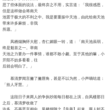
思了些体面的说法，最终弃之不用，实言道：「我很感恩，
但是这样做会将南天
池置于极大的不利之中。我是要重振中天池，由此给南天池
带来许多麻烦，非我
所愿。」
凤栖烟胸怀大慰，杏仁媚眼一转，道：「南天池虽弱，
终是魁首之一。举南
天池之力要办一件事情，谁都不敢小觑。至于其他的嘛，小
开阳不妨多看看，往
后就会明白了。」
慕清梦闻言撇了撇唇角，甚是不以为然，小声嘀咕道：
「拾人牙慧。」
这段日子来两人的争执吵闹每日都在上演，自凤楼那日
之后，慕清梦收敛了
许多，不再恶言相向，凤栖烟随之【良善】起来。两人时不