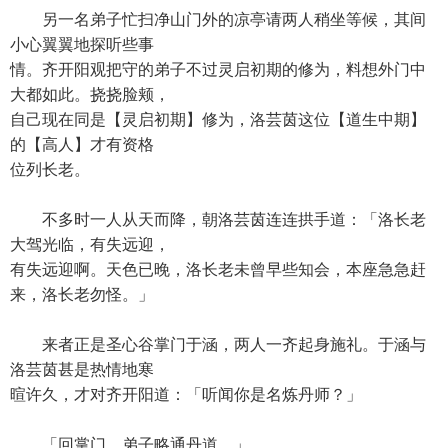
另一名弟子忙扫净山门外的凉亭请两人稍坐等候，其间
小心翼翼地探听些事
情。齐开阳观把守的弟子不过灵启初期的修为，料想外门中
大都如此。挠挠脸颊，
自己现在同是【灵启初期】修为，洛芸茵这位【道生中期】
的【高人】才有资格
位列长老。
不多时一人从天而降，朝洛芸茵连连拱手道：「洛长老
大驾光临，有失远迎，
有失远迎啊。天色已晚，洛长老未曾早些知会，本座急急赶
来，洛长老勿怪。」
来者正是圣心谷掌门于涵，两人一齐起身施礼。于涵与
洛芸茵甚是热情地寒
暄许久，才对齐开阳道：「听闻你是名炼丹师？」
「回掌门，弟子略通丹道。」