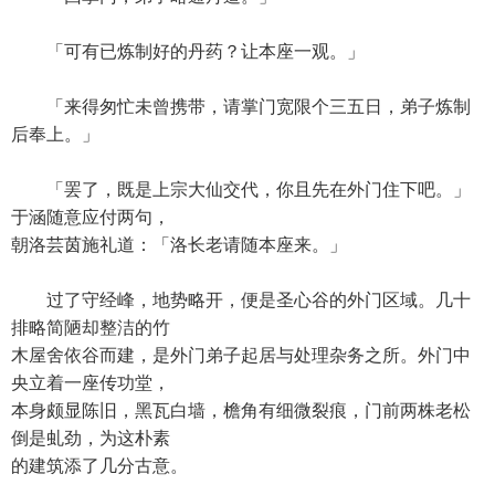
「可有已炼制好的丹药？让本座一观。」
「来得匆忙未曾携带，请掌门宽限个三五日，弟子炼制
后奉上。」
「罢了，既是上宗大仙交代，你且先在外门住下吧。」
于涵随意应付两句，
朝洛芸茵施礼道：「洛长老请随本座来。」
过了守经峰，地势略开，便是圣心谷的外门区域。几十
排略简陋却整洁的竹
木屋舍依谷而建，是外门弟子起居与处理杂务之所。外门中
央立着一座传功堂，
本身颇显陈旧，黑瓦白墙，檐角有细微裂痕，门前两株老松
倒是虬劲，为这朴素
的建筑添了几分古意。