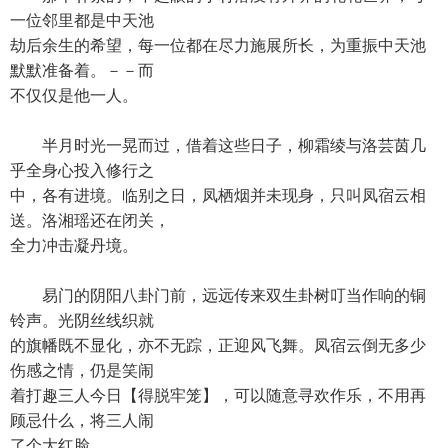
一位邻里都是中天池
劫后余生的希望，每一位都在尽力施展所长，为重振中天池
默默准备着。－－而
不仅仅是他一人。
半月时光一晃而过，借着这些日子，柳霜绫与洛芸茵几
乎全身心投入修行之
中，各有进境。临别之日，凤栖烟并未现身，只叫凤宿云相
送。洛湘瑶还在闭关，
全力冲击凝丹境。
易门的阴阳八卦门前，远远传来双生卦树叮当作响的铜
铃声。光阴丝线织就
的旗幡既不显化，亦不无踪，正迎风飞舞。凤宿云倒无多少
伤感之情，仍是笑闹
着打趣三人今日【得脱牢笼】，可以随意寻欢作乐，不用再
顾忌什么，将三人闹
了个大红脸。