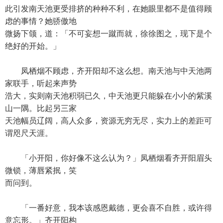
此引发南天池更受排挤的种种不利，在她眼里都不是值得顾
虑的事情？她骄傲地
微扬下颌，道：「不可妄想一蹴而就，徐徐图之，现下是个
绝好的开始。」
凤栖烟不顾虑，齐开阳却不这么想。南天池与中天池两
家联手，听起来声势
浩大，实则南天池积弱已久，中天池更只能躲在小小的紫溪
山一隅。比起另三家
天池幅员辽阔，高人众多，资源无穷无尽，实力上的差距可
谓咫尺天涯。
「小开阳，你好像不这么认为？」凤栖烟看齐开阳眉头
微锁，薄唇紧抿，笑
而问到。
「一番好意，我本该感恩戴德，更会喜不自胜，或许得
意忘形。」齐开阳构