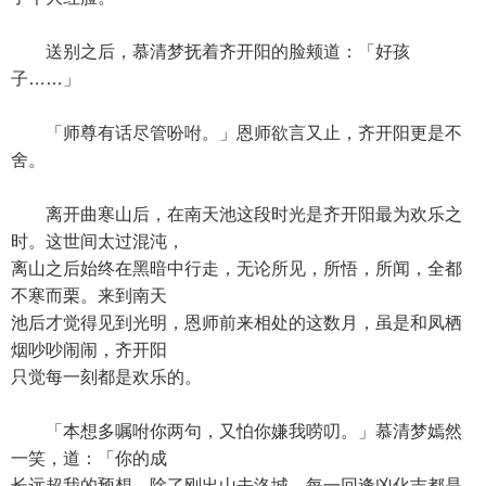
送别之后，慕清梦抚着齐开阳的脸颊道：「好孩
子……」
「师尊有话尽管吩咐。」恩师欲言又止，齐开阳更是不
舍。
离开曲寒山后，在南天池这段时光是齐开阳最为欢乐之
时。这世间太过混沌，
离山之后始终在黑暗中行走，无论所见，所悟，所闻，全都
不寒而栗。来到南天
池后才觉得见到光明，恩师前来相处的这数月，虽是和凤栖
烟吵吵闹闹，齐开阳
只觉每一刻都是欢乐的。
「本想多嘱咐你两句，又怕你嫌我唠叨。」慕清梦嫣然
一笑，道：「你的成
长远超我的预想。除了刚出山去洛城，每一回逢凶化吉都是