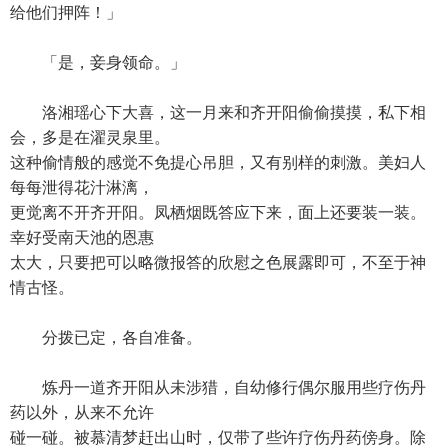
给他们押阵！」
「是，妾身领命。」
洛湘瑶心下大喜，这一月来和齐开阳偷偷摸摸，私下相
会，多是在濯灵泉里。
这种偷情般的感觉不免提心吊胆，又有别样的刺激。美妇人
每每泄得花汁淋漓，
更觉离不开齐开阳。凤栖烟既答应下来，面上还要装一装。
幸好受南天池的恩惠
太大，只要把可以略微报答的欣慰之色展露即可，不至于神
情古怪。
分拨已定，各自准备。
炼丹一道齐开阳从未涉猎，自幼修行偶尔服用些疗伤丹
药以外，从来不允许
碰一碰。被慕清梦赶出山时，仅带了些许疗伤丹药傍身。除