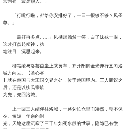
营狗苟，最是烦人。」
「行啦行啦，都给你安排好了，一日一报够不够？凤圣
尊。」
「最好再多点……」凤栖烟嫣然一笑，白了妹妹一眼，
这才打点起精神，执
笔注目，沉思起来。
柳霜绫与洛芸茵坐上乘黄车，齐开阳御金光奔行直向洛
城方向去。【圣心谷
】就在楚国与大宋国交界之处，位于楚国境内。三人商议之
后，还是以柳氏宗族
为先，先回洛城。
上一回三人结伴往洛城，一路匆忙仓皇而凄然，朝不保
夕。短短一年余的时
光，天地这座沉寂了三千年如死水般的世事，隐隐已有微