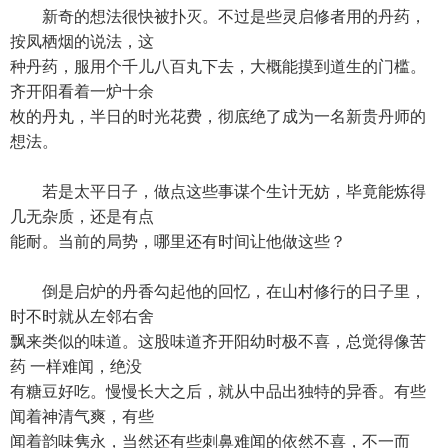
新奇的想法很快被扑灭。不过是些灵启修者用的丹药，
按凤栖烟的说法，这
种丹药，服用个千儿八百丸下去，大概能摸到道生的门槛。
齐开阳看着一炉十余
枚的丹丸，半日的时光花费，彻底绝了成为一名新贵丹师的
想法。
若是太平日子，做点这些事谋个生计无妨，毕竟能炼得
几无杂质，还是有点
能耐。当前的局势，哪里还有时间让他做这些？
倒是启炉的丹香勾起他的回忆，在山村修行的日子里，
时不时就从左邻右舍
飘来类似的味道。这股味道齐开阳幼时极不喜，总觉得像苦
药 一样难闻，绝没
有糖豆好吃。慢慢长大之后，就从中品出独特的异香。有些
闻着神清气爽，有些
闻着韵味隽永，当然还有些刺鼻难闻的依然不喜，不一而