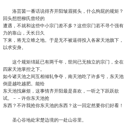
洛芸茵一番话说得齐开阳皱眉摇头，什么狗屁的规矩？
回头想想柳氏曾经的
遭遇，不就和这些中小宗门差不多？这些宗门若不寻个强有
力的靠山，天长日久
下来，将无立锥之地。于是无不被逼得投入各家天池旗下，
以求安身。
这个规矩绵延已有两千年，世间已无独立的宗门，全在
四家天池掌控之下。
如今诸天池之间互相倾轧争夺，南天池吃了许多亏，东天池
倒是越吃越肥。能给
东天池找麻烦，这事情齐开阳最是喜欢，一听之下跃跃欲
试。－－许你东天池抢
东西？不许我抢你东天池的东西？这一回定然要你们好看！
圣心谷地处宋楚边境的一处山谷里。