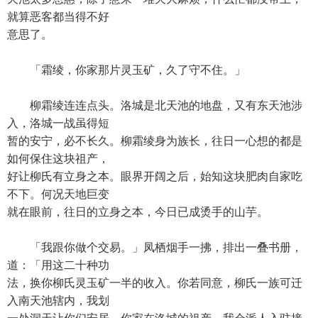
就算恶客都当得不好
意思了。
「霜绫，你家那片灵玉矿，久了守不住。」
柳霜绫连连点头。洛城是北天池的地盘，又有东天池涉
入，洛城一战虽得短
暂的安宁，必不长久。柳霜绫身为族长，往日一心想的都是
如何保住这块祖产，
好让柳氏有立身之本。眼界开阔之后，始知这块肥肉自家吃
不下。何况天地巨变
就在眼前，往日的立身之本，今日已成烫手的山芋。
「我跟你做个交易。」凤栖烟手一拂，排出一叠书册，
道：「用这二十种功
法，换你柳氏灵玉矿一半的收入。你若同意，柳氏一族可迁
入南天池辖内，我划