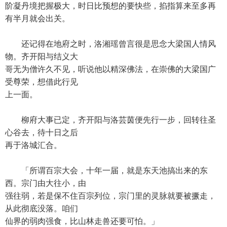
阶凝丹境把握极大，时日比预想的要快些，掐指算来至多再
有半月就会出关。
还记得在地府之时，洛湘瑶曾言很是思念大梁国人情风
物。齐开阳与结义大
哥无为僧许久不见，听说他以精深佛法，在崇佛的大梁国广
受尊荣，想借此行见
上一面。
柳府大事已定，齐开阳与洛芸茵便先行一步，回转往圣
心谷去，待十日之后
再于洛城汇合。
「所谓百宗大会，十年一届，就是东天池搞出来的东
西。宗门由大往小，由
强往弱，若是保不住百宗列位，宗门里的灵脉就要被撅走，
从此彻底没落。咱们
仙界的弱肉强食，比山林走兽还要可怕。」