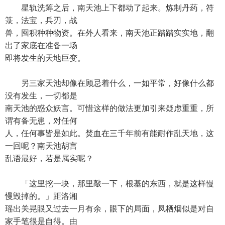
星轨洗筹之后，南天池上下都动了起来。炼制丹药，符
箓，法宝，兵刃，战
兽，囤积种种物资。在外人看来，南天池正踏踏实实地，翻
出了家底在准备一场
即将发生的天地巨变。
另三家天池却像在顾忌着什么，一如平常，好像什么都
没有发生，一切都是
南天池的惑众妖言。可惜这样的做法更加引来疑虑重重，所
谓有备无患，对任何
人，任何事皆是如此。焚血在三千年前有能耐作乱天地，这
一回呢？南天池胡言
乱语最好，若是属实呢？
「这里挖一块，那里敲一下，根基的东西，就是这样慢
慢毁掉的。」距洛湘
瑶出关晃眼又过去一月有余，眼下的局面，凤栖烟似是对自
家手笔很是自得。由