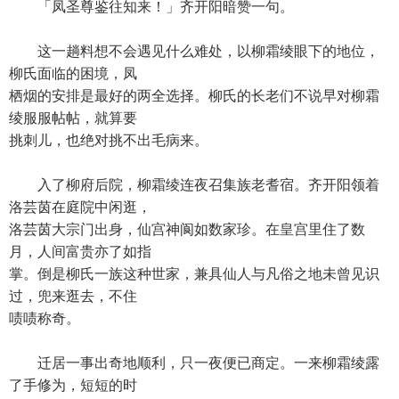
「凤圣尊鉴往知来！」齐开阳暗赞一句。
这一趟料想不会遇见什么难处，以柳霜绫眼下的地位，
柳氏面临的困境，凤
栖烟的安排是最好的两全选择。柳氏的长老们不说早对柳霜
绫服服帖帖，就算要
挑刺儿，也绝对挑不出毛病来。
入了柳府后院，柳霜绫连夜召集族老耆宿。齐开阳领着
洛芸茵在庭院中闲逛，
洛芸茵大宗门出身，仙宫神阆如数家珍。在皇宫里住了数
月，人间富贵亦了如指
掌。倒是柳氏一族这种世家，兼具仙人与凡俗之地未曾见识
过，兜来逛去，不住
啧啧称奇。
迁居一事出奇地顺利，只一夜便已商定。一来柳霜绫露
了手修为，短短的时