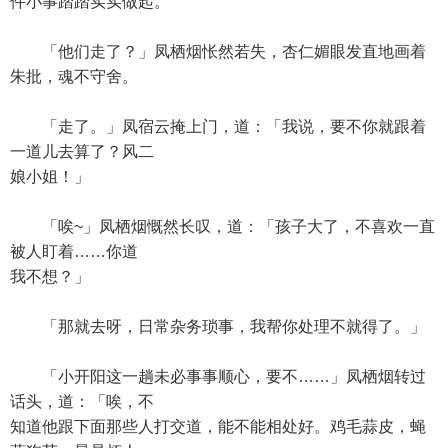
件小事踏踏实实做起。
「他们走了？」凤栖烟怅然若失，杏仁媚眼发直地画着
朱批，魂不守舍。
「走了。」凤宿云掩上门，道：「我说，要不你就跟着
一道儿去算了？风二
娘小姐！」
「唉~」凤栖烟慨然长叹，道：「孩子大了，不喜欢一直
被人盯着……你道
我不想？」
「那就去呀，日常杂务琐事，我帮你处理不就得了。」
「小开阳这一趟未必事事顺心，要不……」凤栖烟转过
话头，道：「唉，不
知道他跟下面那些人打交道，能不能相处好。鸡毛蒜皮，蝇