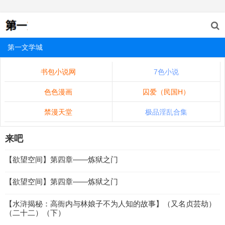
第一文学城
书包小说网
7色小说
色色漫画
囚爱（民国H）
禁漫天堂
极品淫乱合集
来吧
【欲望空间】第四章——炼狱之门
【欲望空间】第四章——炼狱之门
【水浒揭秘：高衙内与林娘子不为人知的故事】（又名贞芸劫）
（二十二）（下）