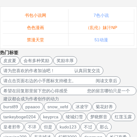
书包小说网
7色小说
色色漫画
（乱伦）妹汁NP
禁漫天堂
51动漫
热门标签
皮皮夏
会有多种奖励
奖励丰厚
请为您喜欢的作者加油吧！ 认真回复交流
请点击页面右边的小手图标支持楼主。 阅读文章后
希望在回复那里留下您的心得感受 您的留言哪怕只是一个
建议都会成为作者创作的动力
burst89
ppaaoo
snow_xefd
冰凌宇
菊花好养
tankeyboge0204
keyprca
绫城幻雪
梦晓辉音
红莲玉露
皇者邪帝
不详
但是
kudo123
不过
那么