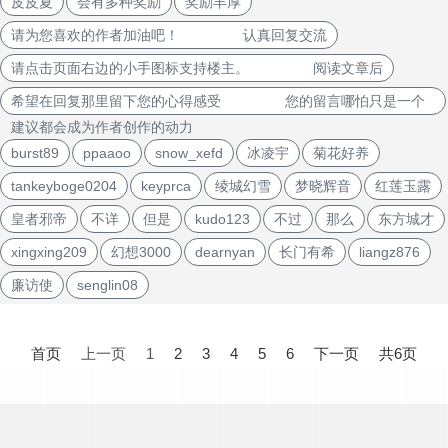
皮皮夏
会有多种奖励
奖励丰厚
请为您喜欢的作者加油吧！ 认真回复交流
请点击页面右边的小手图标支持楼主。 阅读文章后
希望在回复那里留下您的心得感受 您的留言哪怕只是一个
建议都会成为作者创作的动力
burst89
ppaaoo
snow_xefd
冰凌宇
菊花好养
tankeyboge0204
keyprca
绫城幻雪
梦晓辉音
红莲玉露
皇者邪帝
不详
但是
kudo123
不过
那么
东方城才
xingxing209
幻想3000
dearnyan
长门有希
liangz876
廉访使
senglin08
文
章
首页
上一页
1
2
3
4
5
6
下一页
共6页
导
航