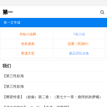
第一文学城
书包小说网
7色小说
色色漫画
囚爱（民国H）
禁漫天堂
极品淫乱合集
我们
【第三性欲海
【第三性欲海
【卿君怜妾】（姐偷）第二卷：（第七十一章：彪悍的孙梦曦）