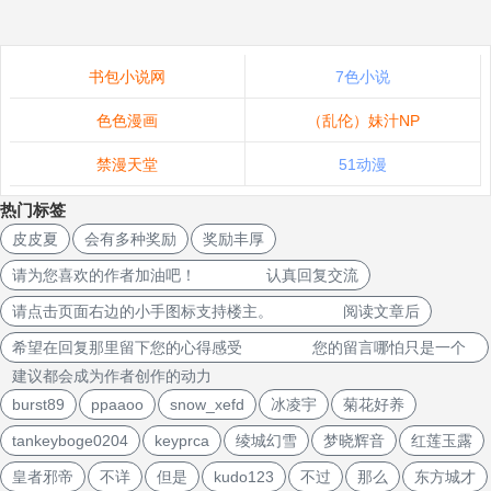
书包小说网
7色小说
色色漫画
（乱伦）妹汁NP
禁漫天堂
51动漫
热门标签
皮皮夏
会有多种奖励
奖励丰厚
请为您喜欢的作者加油吧！ 认真回复交流
请点击页面右边的小手图标支持楼主。 阅读文章后
希望在回复那里留下您的心得感受 您的留言哪怕只是一个
建议都会成为作者创作的动力
burst89
ppaaoo
snow_xefd
冰凌宇
菊花好养
tankeyboge0204
keyprca
绫城幻雪
梦晓辉音
红莲玉露
皇者邪帝
不详
但是
kudo123
不过
那么
东方城才