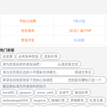
书包小说网
7色小说
色色漫画
（乱伦）妹汁NP
禁漫天堂
51动漫
热门标签
皮皮夏
会有多种奖励
奖励丰厚
请为您喜欢的作者加油吧！ 认真回复交流
请点击页面右边的小手图标支持楼主。 阅读文章后
希望在回复那里留下您的心得感受 您的留言哪怕只是一个
建议都会成为作者创作的动力
burst89
ppaaoo
snow_xefd
冰凌宇
菊花好养
tankeyboge0204
keyprca
绫城幻雪
梦晓辉音
红莲玉露