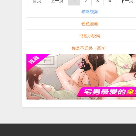
首页
上一页
1
2
3
4
下一页
猫咪视频
色色漫画
书包小说网
你是不归路（高h）