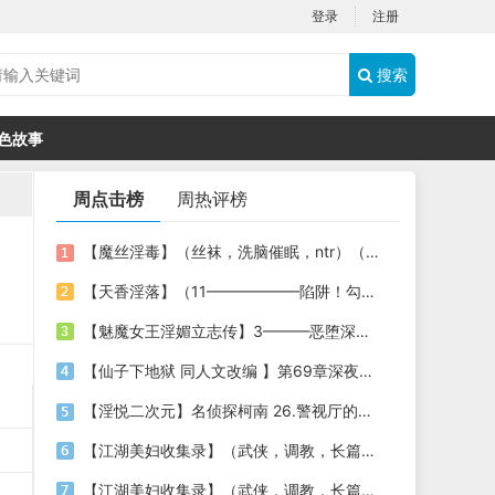
登录
注册
搜索
色故事
周点击榜
周热评榜
【魔丝淫毒】（丝袜，洗脑催眠，ntr）（24）（我不想）
【天香淫落】（11——————陷阱！勾结的警局调教（下））
【魅魔女王淫媚立志传】3———恶堕深渊的开端
【仙子下地狱 同人文改编 】第69章深夜窥淫戏 交心与交性(二)(纯爱+各种情趣玩法)
【淫悦二次元】名侦探柯南 26.警视厅的隐藏淫娃
【江湖美妇收集录】（武侠，调教，长篇）（6）（师娘篇）
【江湖美妇收集录】（武侠，调教，长篇）（13）（下山历练篇）