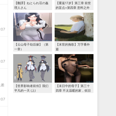
【翻譯】ねとられ荘の姦
【重返17岁】第三章 前世
理人さん
的盲点+第四章 意料之外
的相认+番外篇（本文为女
主第一视角，两万字更
新）
:07
【云山母子劫后缘】（第
【末世的挽歌】万字番外
一章）
篇
:07
是差
【世界影响者前传】我们
【末日中的母子】第三十
平凡的一天 (上)
四章 不太温暖的家，依旧
温暖的妈妈（下） 两万字
:07
大更新