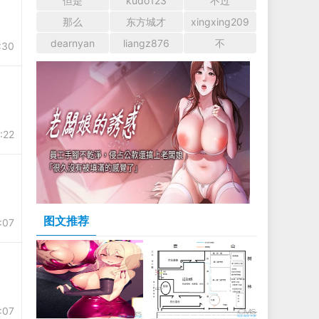
但是
kudo123
不过
那么
东方城才
xingxing209
dearnyan
liangz876
不
:30
:22
图文推荐
:07
:07