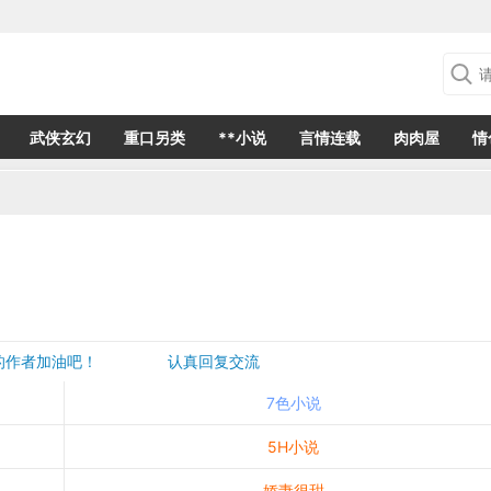
武侠玄幻
重口另类
**小说
言情连载
肉肉屋
情
欢的作者加油吧！ 认真回复交流
是一个建议都会成为作者创作的动力
7色小说
5H小说
娇妻很甜