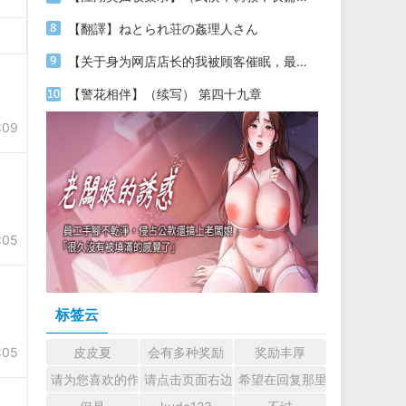
【翻譯】ねとられ荘の姦理人さん
【关于身为网店店长的我被顾客催眠，最终堕落为丝袜发情母狗这件事】（18～20）
【警花相伴】（续写） 第四十九章
:09
:05
标签云
:05
皮皮夏
会有多种奖励
奖励丰厚
请为您喜欢的作者加油吧！ 认真回复交流
请点击页面右边的小手图标支持楼主。
希望在回复那里留下您的心