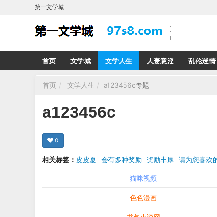
第一文学城
首页
文学城
文学人生
人妻意淫
乱伦迷情
首页
文学人生
a123456c
专题
a123456c
0
相关标签：
皮皮夏
会有多种奖励
奖励丰厚
请为您喜
希望在回复那里留下您的心得感受 您的留言哪怕只
猫咪视频
色色漫画
书包小说网